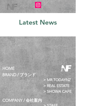
Latest News
HOME
BRAND / ブランド
> MR.TODAYNZ
> REAL ESTATE
> SHOWA CAFE
COMPANY / 会社案内
> STAFF