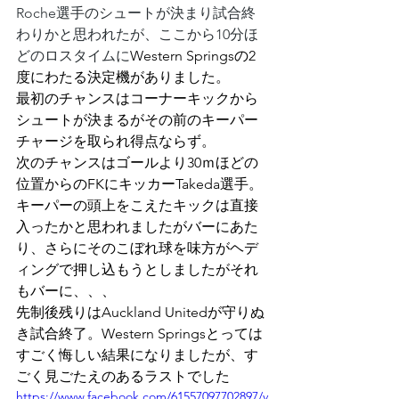
Roche選手のシュートが決まり試合終
わりかと思われたが、ここから10分ほ
どのロスタイムに
Western Springsの2
度にわたる決定機がありました。
最初のチャンスはコーナーキックから
シュートが決まるがその前のキーパー
チャージを取られ得点ならず。
次のチャンスはゴールより30ｍほどの
位置からのFKにキッカーTakeda選手。
キーパーの頭上をこえたキックは直接
入ったかと思われましたがバーにあた
り、さらにそのこぼれ球を味方がヘデ
ィングで押し込もうとしましたがそれ
もバーに、、、
先制後残りはAuckland Unitedが守りぬ
き試合終了。
Western Springsとっては
すごく悔しい結果になりましたが、す
ごく見ごたえのあるラストでした
https://www.facebook.com/61557097702897/v