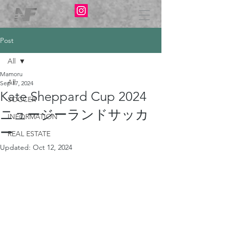
Post
All
Mamoru
All
Sep 17, 2024
Kate Sheppard Cup 2024
SOCCER
ニュージーランドサッカ
INFORMATION
ー
REAL ESTATE
Updated:
Oct 12, 2024